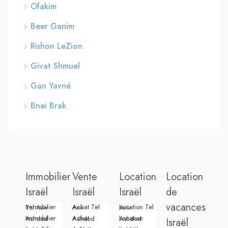
Ofakim
Beer Ganim
Rishon LeZion
Givat Shmuel
Gan Yavné
Bnei Brak
Immobilier
Vente
Location
Location
Israël
Israël
Israël
de
vacances
Immobilier Tel Aviv
Achat Tel Aviv
Location Tel Aviv
Immobilier Ashdod
Achat Ashdod
Location Ashdod
Israël