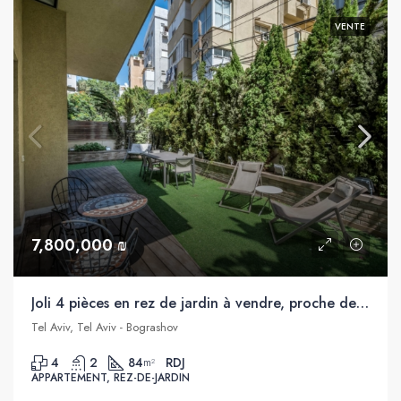
VENTE
7,800,000 ₪
Joli 4 pièces en rez de jardin à vendre, proche de la mer, Bograshov, Tel Aviv
Tel Aviv, Tel Aviv - Bograshov
4
2
84
RDJ
m²
APPARTEMENT, REZ-DE-JARDIN