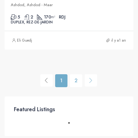
Ashdod, Ashdod - Maar
5
2
170
RDJ
m²
DUPLEX, REZ-DE-JARDIN
Eli Guedj
il y a1 an
1
2
Featured Listings