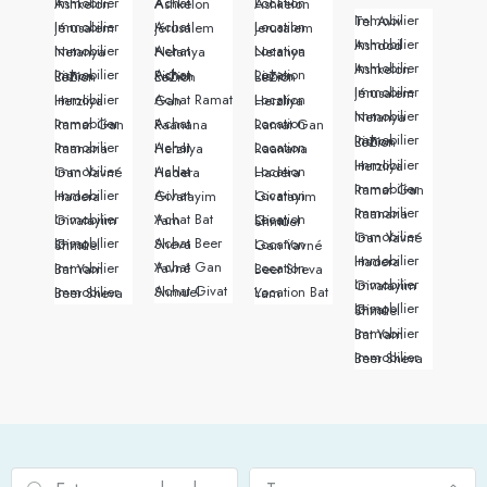
Immobilier Ashkelon
Achat Ashkelon
Location Ashkelon
Immobilier Tel Aviv
Immobilier Jérusalem
Achat Jérusalem
Location Jerusalem
Immobilier Ashdod
Immobilier Netanya
Achat Netanya
Location Netanya
Immobilier Ashkelon
Immobilier Rishon LeZion
Achat Rishon LeZion
Location Rishon LeZion
Immobilier Jérusalem
Immobilier Herzliya
Achat Ramat Gan
Location Herzliya
Immobilier Netanya
Immobilier Ramat Gan
Achat Raanana
Location Ramat Gan
Immobilier Rishon LeZion
Immobilier Raanana
Achat Herzliya
Location Raanana
Immobilier Herzliya
Immobilier Gan Yavné
Achat Hadera
Location Hadera
Immobilier Ramat Gan
Immobilier Hadera
Achat Givatayim
Location Givatayim
Immobilier Raanana
Immobilier Givatayim
Achat Bat Yam
Location Givat Shmuel
Immobilier Gan Yavné
Achat Beer Sheva
Immobilier Givat Shmuel
Location Gan Yavné
Immobilier Hadera
Achat Gan Yavné
Immobilier Bat Yam
Location Beer Sheva
Immobilier Givatayim
Achat Givat Shmuel
Immobilier Beer Sheva
Location Bat Yam
Immobilier Givat Shmuel
Immobilier Bat Yam
Immobilier Beer Sheva