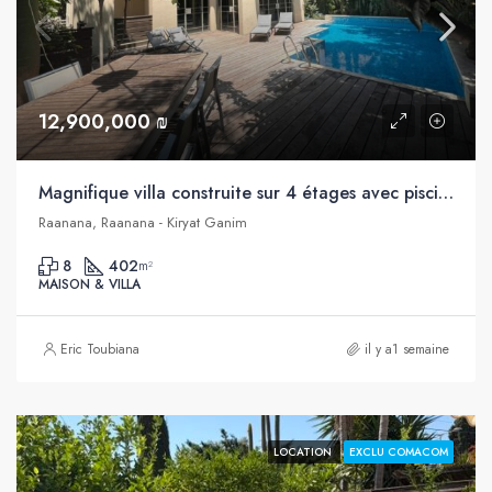
12,900,000 ₪
Magnifique villa construite sur 4 étages avec piscine à vendre au cœur de Raanana
Raanana, Raanana - Kiryat Ganim
8
402
m²
MAISON & VILLA
Eric Toubiana
il y a1 semaine
LOCATION
EXCLU COMACOM