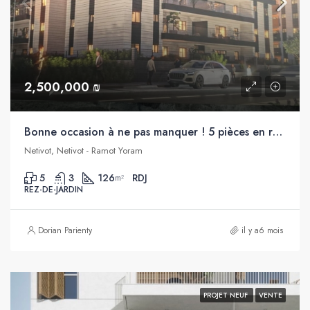
2,500,000 ₪
Bonne occasion à ne pas manquer ! 5 pièces en rez de jardin à vendre, dans projet neuf, Netivot
Netivot, Netivot - Ramot Yoram
5
3
126
RDJ
m²
REZ-DE-JARDIN
Dorian Parienty
il y a6 mois
PROJET NEUF
VENTE