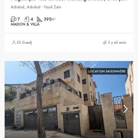
Ashdod, Ashdod - Youd Zaïn
7
4
395
m²
MAISON & VILLA
Eli Guedj
il y a5 mois
LOCATION SAISONNIÈRE