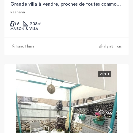
Grande villa à vendre, proches de toutes commodités, Raanana
Raanana
6
208
m²
MAISON & VILLA
Isaac Fhima
il y a8 mois
VENTE