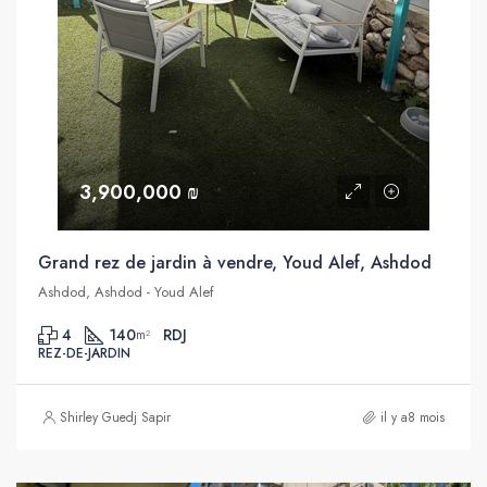
3,900,000 ₪
Grand rez de jardin à vendre, Youd Alef, Ashdod
Ashdod, Ashdod - Youd Alef
4
140
RDJ
m²
REZ-DE-JARDIN
Shirley Guedj Sapir
il y a8 mois