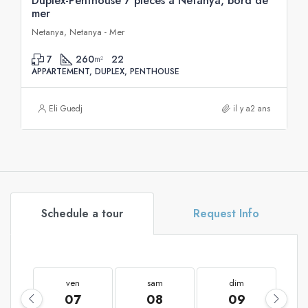
Duplex-Penthouse 7 pièces à Netanya, bord de
mer
Netanya, Netanya - Mer
7
260
22
m²
APPARTEMENT, DUPLEX, PENTHOUSE
Eli Guedj
il y a2 ans
Schedule a tour
Request Info
ven
sam
dim
07
08
09