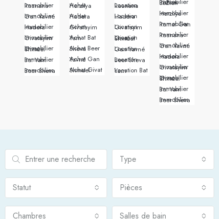
Immobilier Rishon LeZion
Immobilier Raanana
Achat Herzliya
Location Raanana
Immobilier Herzliya
Immobilier Gan Yavné
Achat Hadera
Location Hadera
Immobilier Ramat Gan
Immobilier Hadera
Achat Givatayim
Location Givatayim
Immobilier Raanana
Immobilier Givatayim
Achat Bat Yam
Location Givat Shmuel
Immobilier Gan Yavné
Achat Beer Sheva
Immobilier Givat Shmuel
Location Gan Yavné
Immobilier Hadera
Achat Gan Yavné
Immobilier Bat Yam
Location Beer Sheva
Immobilier Givatayim
Achat Givat Shmuel
Immobilier Beer Sheva
Location Bat Yam
Immobilier Givat Shmuel
Immobilier Bat Yam
Immobilier Beer Sheva
Type
Statut
Pièces
Chambres
Salles de bain