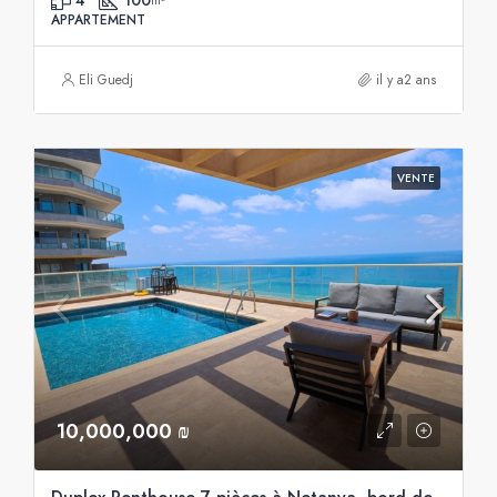
4
100
m²
APPARTEMENT
Eli Guedj
il y a2 ans
VENTE
10,000,000 ₪