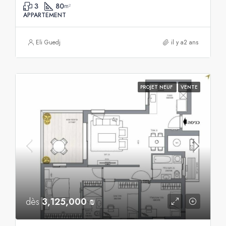
3
80
m²
APPARTEMENT
Eli Guedj
il y a2 ans
PROJET NEUF
VENTE
dès
3,125,000 ₪