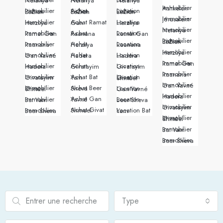
Immobilier Netanya
Achat Netanya
Location Netanya
Immobilier Ashkelon
Immobilier Rishon LeZion
Achat Rishon LeZion
Location Rishon LeZion
Immobilier Jérusalem
Immobilier Herzliya
Achat Ramat Gan
Location Herzliya
Immobilier Netanya
Immobilier Ramat Gan
Achat Raanana
Location Ramat Gan
Immobilier Rishon LeZion
Immobilier Raanana
Achat Herzliya
Location Raanana
Immobilier Herzliya
Immobilier Gan Yavné
Achat Hadera
Location Hadera
Immobilier Ramat Gan
Immobilier Hadera
Achat Givatayim
Location Givatayim
Immobilier Raanana
Immobilier Givatayim
Achat Bat Yam
Location Givat Shmuel
Immobilier Gan Yavné
Achat Beer Sheva
Immobilier Givat Shmuel
Location Gan Yavné
Immobilier Hadera
Achat Gan Yavné
Immobilier Bat Yam
Location Beer Sheva
Immobilier Givatayim
Achat Givat Shmuel
Immobilier Beer Sheva
Location Bat Yam
Immobilier Givat Shmuel
Immobilier Bat Yam
Immobilier Beer Sheva
Type