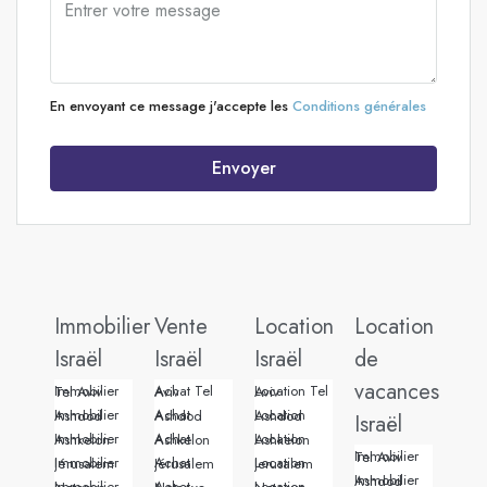
En envoyant ce message j'accepte les
Conditions générales
Envoyer
Immobilier
Vente
Location
Location
Israël
Israël
Israël
de
vacances
Immobilier Tel Aviv
Achat Tel Aviv
Location Tel Aviv
Immobilier Ashdod
Achat Ashdod
Location Ashdod
Israël
Immobilier Ashkelon
Achat Ashkelon
Location Ashkelon
Immobilier Tel Aviv
Immobilier Jérusalem
Achat Jérusalem
Location Jerusalem
Immobilier Ashdod