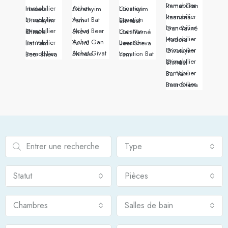
Immobilier Ramat Gan
Immobilier Hadera
Achat Givatayim
Location Givatayim
Immobilier Raanana
Immobilier Givatayim
Achat Bat Yam
Location Givat Shmuel
Immobilier Gan Yavné
Achat Beer Sheva
Immobilier Givat Shmuel
Location Gan Yavné
Immobilier Hadera
Achat Gan Yavné
Immobilier Bat Yam
Location Beer Sheva
Immobilier Givatayim
Achat Givat Shmuel
Immobilier Beer Sheva
Location Bat Yam
Immobilier Givat Shmuel
Immobilier Bat Yam
Immobilier Beer Sheva
Type
Statut
Pièces
Chambres
Salles de bain