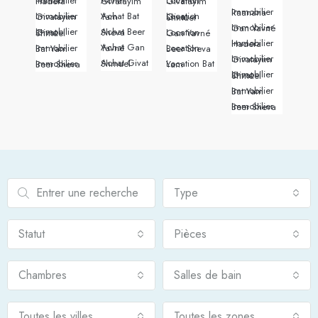
Immobilier Hadera
Achat Givatayim
Location Givatayim
Immobilier Raanana
Immobilier Givatayim
Achat Bat Yam
Location Givat Shmuel
Immobilier Gan Yavné
Achat Beer Sheva
Immobilier Givat Shmuel
Location Gan Yavné
Immobilier Hadera
Achat Gan Yavné
Immobilier Bat Yam
Location Beer Sheva
Immobilier Givatayim
Achat Givat Shmuel
Immobilier Beer Sheva
Location Bat Yam
Immobilier Givat Shmuel
Immobilier Bat Yam
Immobilier Beer Sheva
Type
Statut
Pièces
Chambres
Salles de bain
Toutes les villes
Toutes les zones