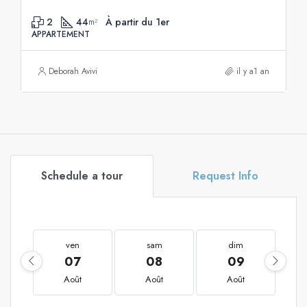
2
44
À partir du 1er
m²
APPARTEMENT
Deborah Avivi
il y a1 an
Schedule a tour
Request Info
ven
sam
dim
07
08
09
Août
Août
Août