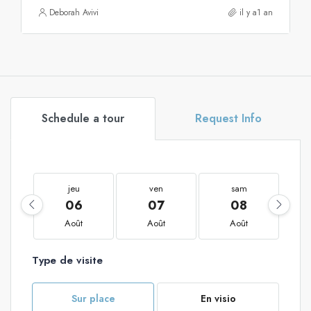
Deborah Avivi
il y a1 an
Schedule a tour
Request Info
jeu
ven
sam
06
07
08
Août
Août
Août
Type de visite
Sur place
En visio