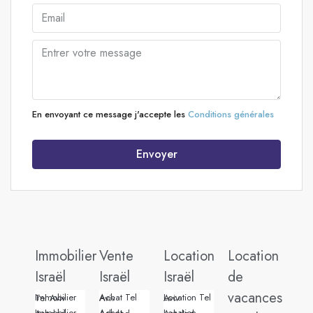
En envoyant ce message j'accepte les
Conditions générales
Envoyer
Immobilier
Vente
Location
Location
Israël
Israël
Israël
de
vacances
Immobilier Tel Aviv
Achat Tel Aviv
Location Tel Aviv