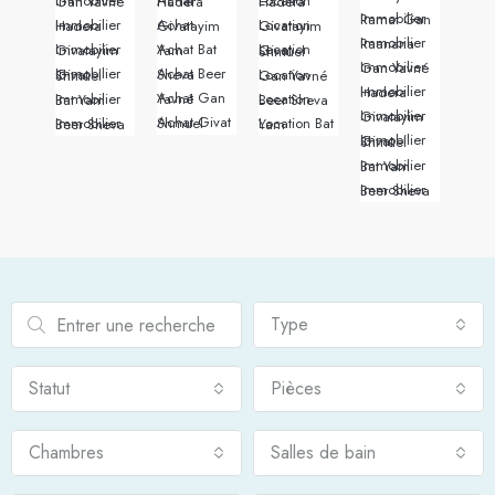
Immobilier Gan Yavné
Achat Hadera
Location Hadera
Immobilier Ramat Gan
Immobilier Hadera
Achat Givatayim
Location Givatayim
Immobilier Raanana
Immobilier Givatayim
Achat Bat Yam
Location Givat Shmuel
Immobilier Gan Yavné
Achat Beer Sheva
Immobilier Givat Shmuel
Location Gan Yavné
Immobilier Hadera
Achat Gan Yavné
Immobilier Bat Yam
Location Beer Sheva
Immobilier Givatayim
Achat Givat Shmuel
Immobilier Beer Sheva
Location Bat Yam
Immobilier Givat Shmuel
Immobilier Bat Yam
Immobilier Beer Sheva
Type
Statut
Pièces
Chambres
Salles de bain