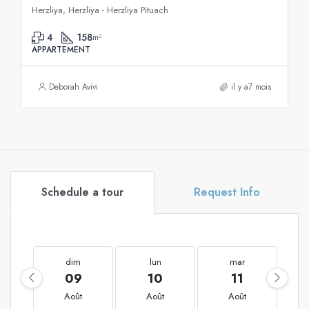
Herzliya, Herzliya - Herzliya Pituach
4
158
m²
APPARTEMENT
Deborah Avivi
il y a7 mois
Schedule a tour
Request Info
dim
lun
mar
09
10
11
Août
Août
Août