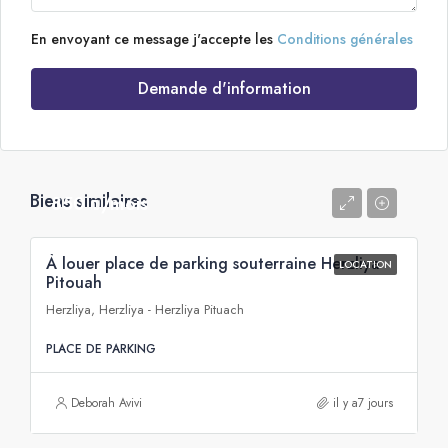
En envoyant ce message j'accepte les
Conditions générales
Demande d'information
Biens similaires
850 ₪/mois
À louer place de parking souterraine Herzliya
LOCATION
Pitouah
Herzliya, Herzliya - Herzliya Pituach
PLACE DE PARKING
Deborah Avivi
il y a7 jours