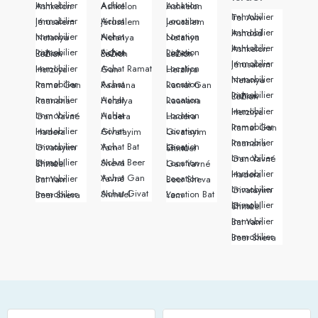
Immobilier Ashkelon
Achat Ashkelon
Location Ashkelon
Immobilier Tel Aviv
Immobilier Jérusalem
Achat Jérusalem
Location Jerusalem
Immobilier Ashdod
Immobilier Netanya
Achat Netanya
Location Netanya
Immobilier Ashkelon
Immobilier Rishon LeZion
Achat Rishon LeZion
Location Rishon LeZion
Immobilier Jérusalem
Immobilier Herzliya
Achat Ramat Gan
Location Herzliya
Immobilier Netanya
Immobilier Ramat Gan
Achat Raanana
Location Ramat Gan
Immobilier Rishon LeZion
Immobilier Raanana
Achat Herzliya
Location Raanana
Immobilier Herzliya
Immobilier Gan Yavné
Achat Hadera
Location Hadera
Immobilier Ramat Gan
Immobilier Hadera
Achat Givatayim
Location Givatayim
Immobilier Raanana
Immobilier Givatayim
Achat Bat Yam
Location Givat Shmuel
Immobilier Gan Yavné
Achat Beer Sheva
Immobilier Givat Shmuel
Location Gan Yavné
Immobilier Hadera
Achat Gan Yavné
Immobilier Bat Yam
Location Beer Sheva
Immobilier Givatayim
Achat Givat Shmuel
Immobilier Beer Sheva
Location Bat Yam
Immobilier Givat Shmuel
Immobilier Bat Yam
Immobilier Beer Sheva