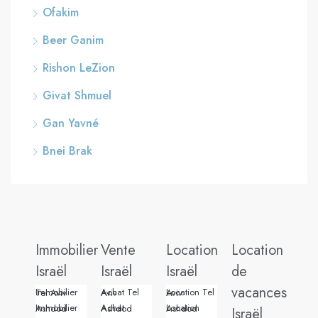
Ofakim
Beer Ganim
Rishon LeZion
Givat Shmuel
Gan Yavné
Bnei Brak
Immobilier
Vente
Location
Location
Israël
Israël
Israël
de
vacances
Immobilier Tel Aviv
Achat Tel Aviv
Location Tel Aviv
Immobilier Ashdod
Achat Ashdod
Location Ashdod
Israël