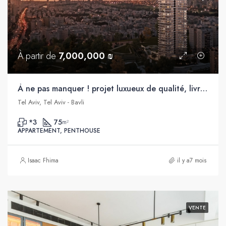
À partir de
7,000,000 ₪
À ne pas manquer ! projet luxueux de qualité, livraison immédiate ! Bavli, Tel Aviv
Tel Aviv, Tel Aviv - Bavli
*3
75
m²
APPARTEMENT, PENTHOUSE
Isaac Fhima
il y a7 mois
VENTE