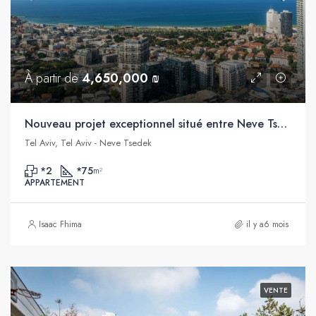
À partir de
4,650,000 ₪
Nouveau projet exceptionnel situé entre Neve Tsedek et Florentine, Tel Aviv
Tel Aviv, Tel Aviv - Neve Tsedek
*2
*75
m²
APPARTEMENT
Isaac Fhima
il y a6 mois
VENTE