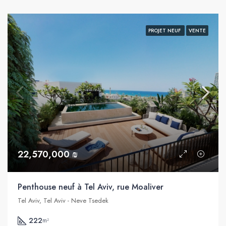
PROJET NEUF
VENTE
22,570,000 ₪
Penthouse neuf à Tel Aviv, rue Moaliver
Tel Aviv, Tel Aviv - Neve Tsedek
222
m²