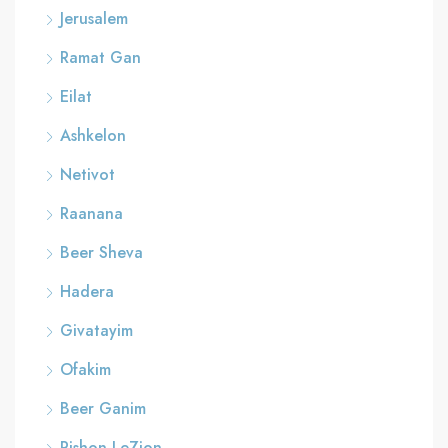
Jerusalem
Ramat Gan
Eilat
Ashkelon
Netivot
Raanana
Beer Sheva
Hadera
Givatayim
Ofakim
Beer Ganim
Rishon LeZion