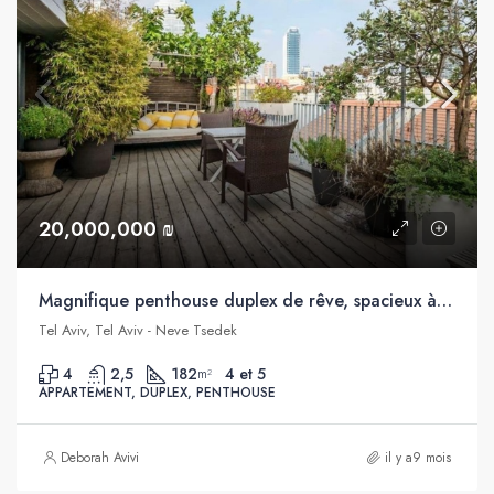
20,000,000 ₪
Magnifique penthouse duplex de rêve, spacieux à vendre, Neve Tsedek, Tel Aviv
Tel Aviv, Tel Aviv - Neve Tsedek
4
2,5
182
4 et 5
m²
APPARTEMENT, DUPLEX, PENTHOUSE
Deborah Avivi
il y a9 mois