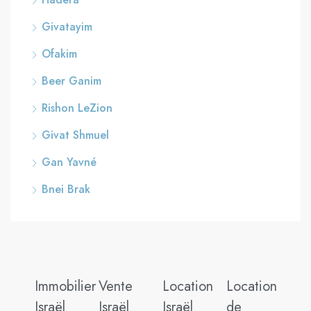
Givatayim
Ofakim
Beer Ganim
Rishon LeZion
Givat Shmuel
Gan Yavné
Bnei Brak
Immobilier
Vente
Location
Location
Israël
Israël
Israël
de